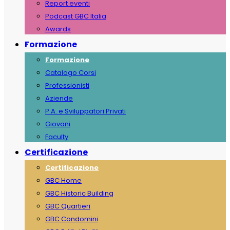
Report eventi
Podcast GBC Italia
Awards
Formazione
Formazione
Catalogo Corsi
Professionisti
Aziende
P.A. e Sviluppatori Privati
Giovani
Faculty
Certificazione
Certificazione
GBC Home
GBC Historic Building
GBC Quartieri
GBC Condomini