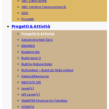
GBC Edifici Biofili
GBC Verifica Tassonomia UE
LEED
Progetti
Progetti & Attività
Progetti & Attività
Advancing Net Zero
BIM4REN
Building Life
Build Upon 2
Built by Nature Italia
BUSUnited – Build Up Skills United
Debris2Resource
INDICATE LIFE
Level(s)
LIFE Level(s)
SMARTER Finance for Families
SONATA