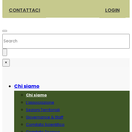
CONTATTACI
LOGIN
×
Chi siamo
Chi siamo
L’associazione
Sezioni Territoriali
Governance & Staff
Comitato Scientifico
Comitato Tecnico