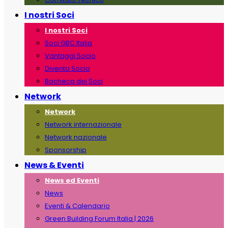
I nostri Soci
I nostri Soci
Soci GBC Italia
Vantaggi Socio
Diventa Socio
Bacheca dei Soci
Network
Network
Network internazionale
Network nazionale
Sponsorship
News & Eventi
News ed Eventi
News
Eventi & Calendario
Green Building Forum Italia | 2026