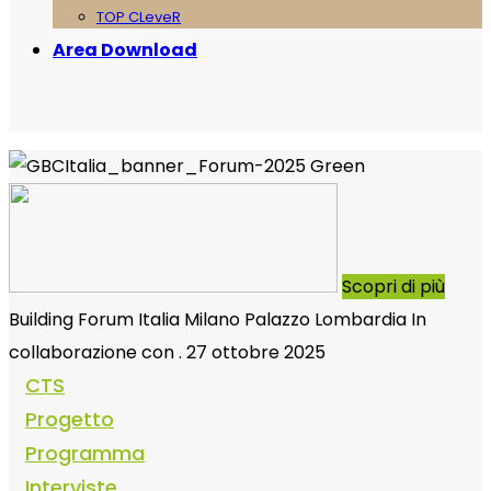
TOP CLeveR
Area Download
Green
Scopri di più
Building
Forum
Italia
Milano
Palazzo Lombardia
In
collaborazione con
.
27 ottobre 2025
CTS
Progetto
Programma
Interviste