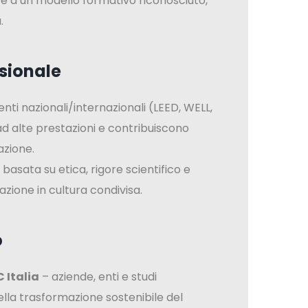
ire a un modello formativo riconosciuto,
.
sionale
ti nazionali/internazionali (LEED, WELL,
ad alte prestazioni e contribuiscono
azione.
basata su etica, rigore scientifico e
ione in cultura condivisa.
o
 Italia
– aziende, enti e studi
la trasformazione sostenibile del