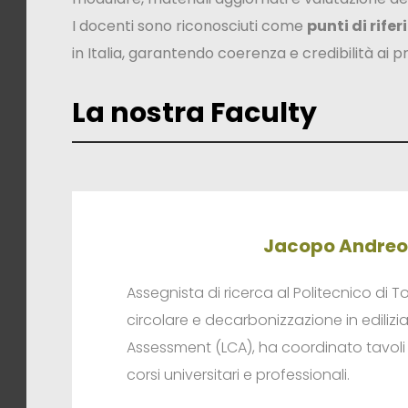
I docenti sono riconosciuti come
punti di rife
in Italia, garantendo coerenza e credibilità ai 
La nostra Faculty
Jacopo Andreo
Assegnista di ricerca al Politecnico di 
circolare e decarbonizzazione in edilizia.
Assessment (LCA), ha coordinato tavoli
corsi universitari e professionali.