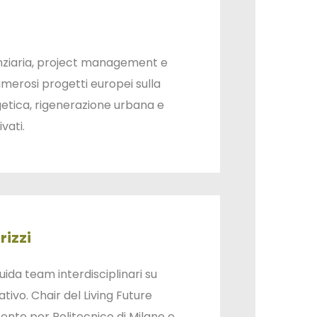
nziaria, project management e
merosi progetti europei sulla
getica, rigenerazione urbana e
ati​.
rizzi
uida team interdisciplinari su
ativo. Chair del Living Future
nte per Politecnico di Milano e