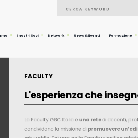
iamo
I nostri Soci
Network
News & Eventi
Formazione
FACULTY
L'esperienza che inseg
La Faculty GBC Italia è
una rete
di docenti, prof
condividono la missione di
promuovere un’edil