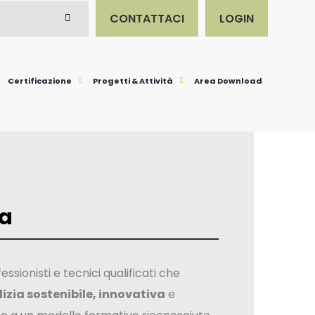
CONTATTACI
LOGIN
Certificazione
Progetti & Attività
Area Download
na
essionisti e tecnici qualificati che
izia sostenibile, innovativa
e