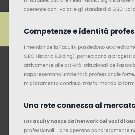
misurabile. Entrare nella Faculty significa ader
coerente con i valori e gli standard di GBC Italia
Competenze e identità profes
I membri della Faculty possiedono accreditamen
GBC Historic Building), partecipano a progetti 
attivamente alle attività istituzionali dell’associ
Rappresentano un’identità professionale forte, 
miglioramento continuo, trasformando la formaz
Una rete connessa al mercat
La
Faculty nasce dal network dei Soci di GBC
professionali – che operano concretamente nel