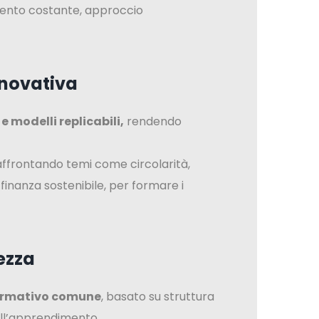
mento costante, approccio
nnovativa
e modelli replicabili,
rendendo
 affrontando temi come circolarità,
 finanza sostenibile, per formare i
ezza
ormativo comune
, basato su struttura
ell’apprendimento.