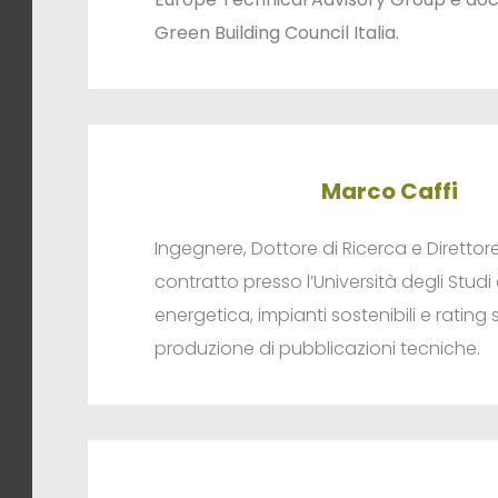
Green Building Council Italia​.
Marco Caffi
Ingegnere, Dottore di Ricerca e Direttor
contratto presso l’Università degli Studi 
energetica, impianti sostenibili e ratin
produzione di pubblicazioni tecniche.