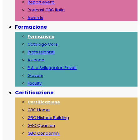
Report eventi
Podcast GBC Italia
Awards
Formazione
Formazione
Catalogo Corsi
Professionisti
Aziende
P.A. e Sviluppatori Privati
Giovani
Faculty
Certificazione
Certificazione
GBC Home
GBC Historic Building
GBC Quartieri
GBC Condomini