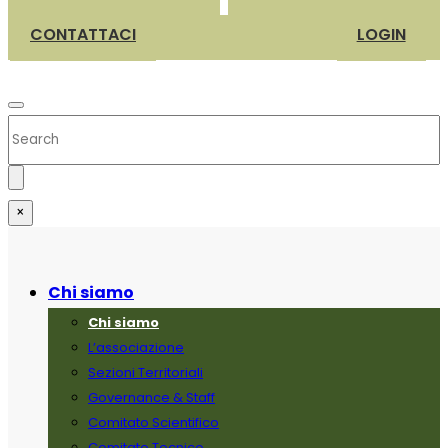
CONTATTACI
LOGIN
×
Chi siamo
Chi siamo
L’associazione
Sezioni Territoriali
Governance & Staff
Comitato Scientifico
Comitato Tecnico