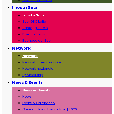
I nostri Soci
I nostri Soci
Soci GBC Italia
Vantaggi Socio
Diventa Socio
Bacheca dei Soci
Network
Network
Network internazionale
Network nazionale
Sponsorship
News & Eventi
News ed Eventi
News
Eventi & Calendario
Green Building Forum Italia | 2026