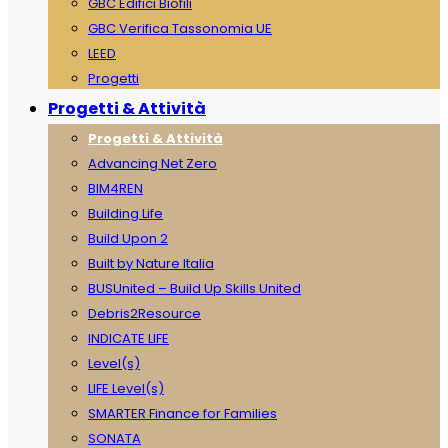
GBC Edifici Biofili
GBC Verifica Tassonomia UE
LEED
Progetti
Progetti & Attività
Progetti & Attività
Advancing Net Zero
BIM4REN
Building Life
Build Upon 2
Built by Nature Italia
BUSUnited – Build Up Skills United
Debris2Resource
INDICATE LIFE
Level(s)
LIFE Level(s)
SMARTER Finance for Families
SONATA