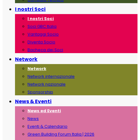
I nostri Soci
I nostri Soci
Soci GBC Italia
Vantaggi Socio
Diventa Socio
Bacheca dei Soci
Network
Network
Network internazionale
Network nazionale
Sponsorship
News & Eventi
News ed Eventi
News
Eventi & Calendario
Green Building Forum Italia | 2026