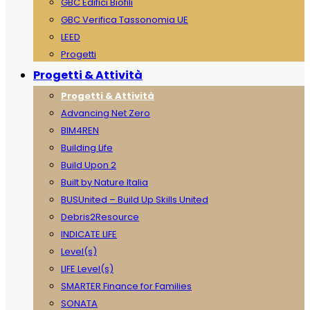
GBC Edifici Biofili
GBC Verifica Tassonomia UE
LEED
Progetti
Progetti & Attività
Progetti & Attività
Advancing Net Zero
BIM4REN
Building Life
Build Upon 2
Built by Nature Italia
BUSUnited – Build Up Skills United
Debris2Resource
INDICATE LIFE
Level(s)
LIFE Level(s)
SMARTER Finance for Families
SONATA