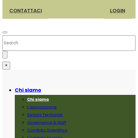
CONTATTACI
LOGIN
×
Chi siamo
Chi siamo
L’associazione
Sezioni Territoriali
Governance & Staff
Comitato Scientifico
Comitato Tecnico