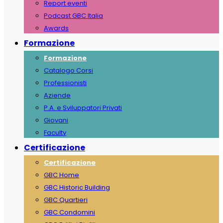
Report eventi
Podcast GBC Italia
Awards
Formazione
Formazione
Catalogo Corsi
Professionisti
Aziende
P.A. e Sviluppatori Privati
Giovani
Faculty
Certificazione
Certificazione
GBC Home
GBC Historic Building
GBC Quartieri
GBC Condomini