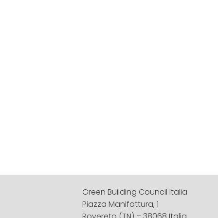
Green Building Council Italia
Piazza Manifattura, 1
Rovereto (TN) – 38068 Italia