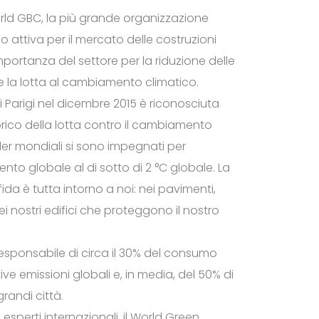
orld GBC, la più grande organizzazione
 attiva per il mercato delle costruzioni
’importanza del settore per la riduzione delle
 e la lotta al cambiamento climatico.
i Parigi nel dicembre 2015 è riconosciuta
co della lotta contro il cambiamento
der mondiali si sono impegnati per
nto globale al di sotto di 2 °C globale. La
ida è tutta intorno a noi: nei pavimenti,
 dei nostri edifici che proteggono il nostro
 è responsabile di circa il 30% del consumo
ive emissioni globali e, in media, del 50% di
grandi città.
esperti internazionali, il World Green