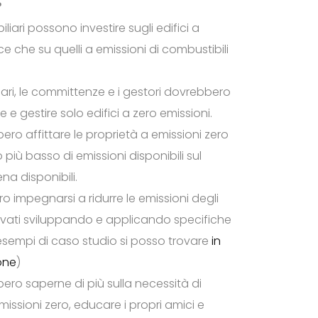
?
iliari possono investire sugli edifici a
ce che su quelli a emissioni di combustibili
ari, le committenze e i gestori dovrebbero
 e gestire solo edifici a zero emissioni.
ro affittare le proprietà a emissioni zero
lo più basso di emissioni disponibili sul
a disponibili.
o impegnarsi a ridurre le emissioni degli
privati sviluppando e applicando specifiche
esempi di caso studio si posso trovare
in
one
)
bbero saperne di più sulla necessità di
emissioni zero, educare i propri amici e