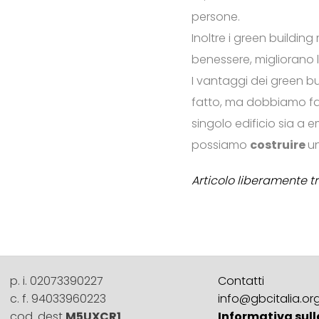
persone.
Inoltre i green buildin
benessere, migliorano le
I vantaggi dei green bu
fatto, ma dobbiamo fa
singolo edificio sia a 
possiamo
costruire
u
Articolo liberamente t
p. i. 02073390227
Contatti
c. f. 94033960223
info@gbcitalia.or
cod. dest
M5UXCR1
Informativa sull