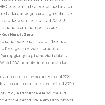
 GBC Italia è membro established, invita i
li individui a impegnarsi per garantire che
on produca emissioni entro il 2050. Un
ifici siano a emissioni pari a zero.
 – Our Hero is Zero!
zero sono edifici ad elevata efficienza
no l’energia rinnovabile prodotta
 Per raggiungere gli ambiziosi obiettivi
 il World GBC ha individuato questi due
ci devono essere a emissioni zero dal 2030
i deve essere a emissioni zero entro il 2050
gli uffici, le fabbriche e le scuole è la
 e facile per ridurre le emissioni globali.