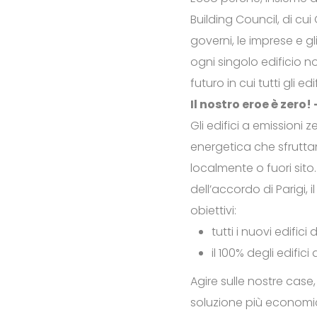
Building Council, di cui
governi, le imprese e g
ogni singolo edificio n
futuro in cui tutti gli ed
Il nostro eroe è zero!
Gli edifici a emissioni 
energetica che sfrutta
localmente o fuori sito.
dell’accordo di Parigi,
obiettivi:
tutti i nuovi edifi
il 100% degli edific
Agire sulle nostre case, 
soluzione più economica