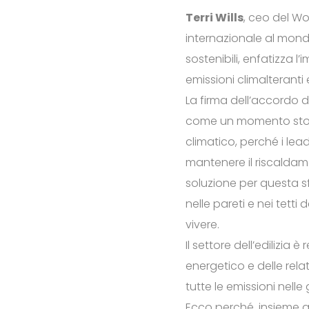
Terri Wills
, ceo del W
internazionale al mondo
sostenibili, enfatizza l
emissioni climalteranti
La firma dell’accordo d
come un momento stori
climatico, perché i lea
mantenere il riscaldame
soluzione per questa sf
nelle pareti e nei tetti
vivere.
Il settore dell’edilizia
energetico e delle relat
tutte le emissioni nelle 
Ecco perché, insieme a 