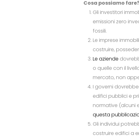
Cosa possiamo fare
Gli investitori immob
emissioni zero inve
fossili.
Le imprese immobili
costruire, possedere
Le aziende
dovrebbe
o quelle con il livel
mercato, non appen
I governi dovrebber
edifici pubblici e 
normative (alcuni 
questa pubblicazi
Gli individui potre
costruire edifici a 