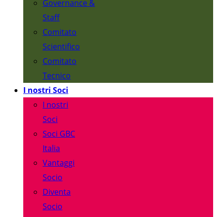
Governance &
Staff
Comitato
Scientifico
Comitato
Tecnico
I nostri Soci
I nostri
Soci
Soci GBC
Italia
Vantaggi
Socio
Diventa
Socio