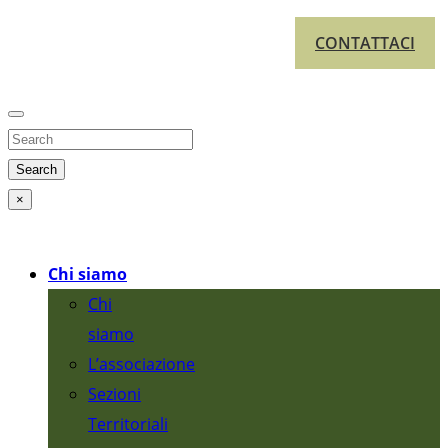
CONTATTACI
Search
×
Chi siamo
Chi
siamo
L’associazione
Sezioni
Territoriali