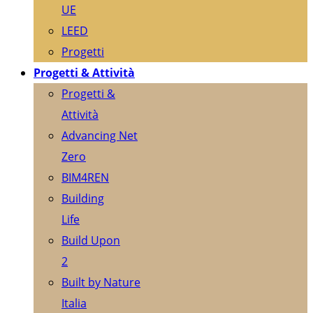
UE
LEED
Progetti
Progetti & Attività
Progetti &
Attività
Advancing Net
Zero
BIM4REN
Building
Life
Build Upon
2
Built by Nature
Italia