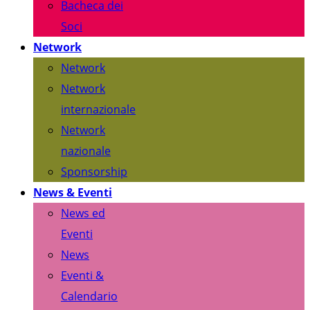
Bacheca dei
Soci
Network
Network
Network
internazionale
Network
nazionale
Sponsorship
News & Eventi
News ed
Eventi
News
Eventi &
Calendario