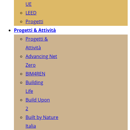
UE
LEED
Progetti
Progetti & Attività
Progetti &
Attività
Advancing Net
Zero
BIM4REN
Building
Life
Build Upon
2
Built by Nature
Italia