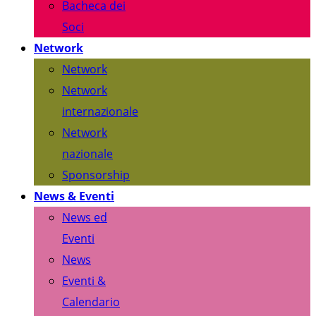
Bacheca dei
Soci
Network
Network
Network
internazionale
Network
nazionale
Sponsorship
News & Eventi
News ed
Eventi
News
Eventi &
Calendario