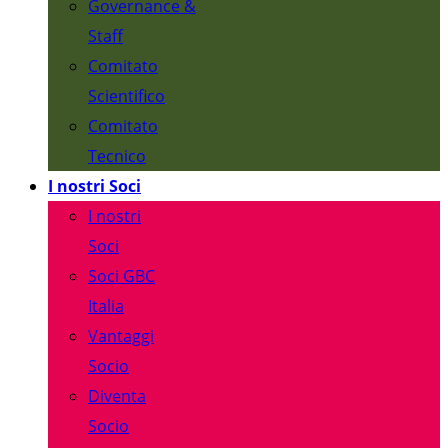
Governance &
Staff
Comitato
Scientifico
Comitato
Tecnico
I nostri Soci
I nostri
Soci
Soci GBC
Italia
Vantaggi
Socio
Diventa
Socio