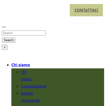
CONTATTACI
Search
×
Chi siamo
Chi
siamo
L’associazione
Sezioni
Territoriali