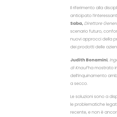
Il riferimento alla disc
anticipato l’interessan
Saba
,
Direttore Genera
scenario futuro, confort
nuovi approcci della pr
dei prodotti delle azien
Judith Bonamini
,
Ing
di Knauf
ha mostrato in
dell’inquinamento ambi
a secco.
Le soluzioni sono a di
le problematiche legate
recente, e non è ancor