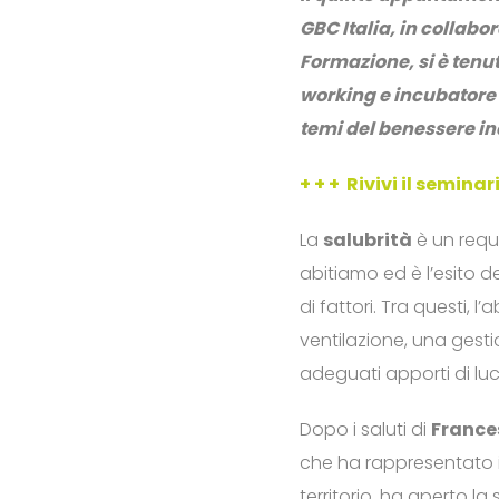
GBC Italia, in collab
Formazione
, si è ten
working e incubatore 
temi del benessere in
+ + + Rivivi il seminar
La
salubrità
è un requ
abitiamo ed è l’esito 
di fattori. Tra questi, l
ventilazione, una gest
adeguati apporti di luc
Dopo i saluti di
France
che ha rappresentato i
territorio, ha aperto la