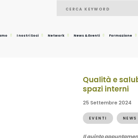
iamo
I nostri Soci
Network
News & Eventi
Formazione
Qualità e salub
spazi interni
25 Settembre 2024
EVENTI
NEWS
Il quinto appuntament