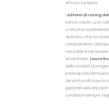
efficaci sul tema.
I
sistemi di rating de
hanno creato una cultur
costruttori sostenendo
abitiamo, che ha assist
cambiamento: dal rispar
misurabili di benessere
di seminario,
Laura Rus
della società di proge
partecipanti attraverso
dei protocolli a seconda
garantire elevate perf
condizioni sempre migli