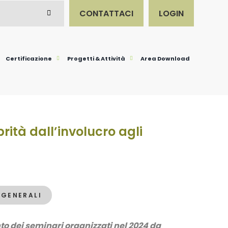
CONTATTACI
LOGIN
Certificazione
Progetti & Attività
Area Download
rità dall’involucro agli
 GENERALI
o dei seminari organizzati nel 2024 da