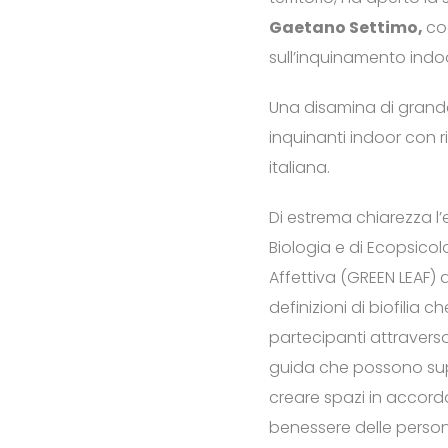
Gaetano Settimo,
co
sull’inquinamento indoor
Una disamina di grande u
inquinanti indoor con r
italiana.
Di estrema chiarezza l’
Biologia e di Ecopsicol
Affettiva (GREEN LEAF) a
definizioni di biofili
partecipanti attraverso
guida che possono sup
creare spazi in accordo 
benessere delle person