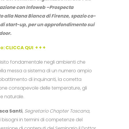
orazione con Infoweb –
Prospecta
uto alla Nana Bianca di Firenze, spazio co-
di start-up, per un approfondimento sui
door.
io:
CLICCA QUI
+ + +
isito fondamentale negli ambienti che
della messa a sistema di un numero ampio
’abbattimento di inquinanti, la corretta
ione consapevole delle temperature, gli
e naturale.
sca Santi
,
Segretario Chapter Toscana,
 bisogni in termini di competenze del
 sessione di contenuti del Seminario il Dottor